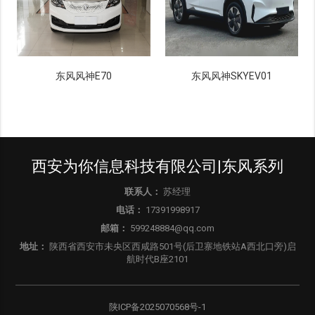
东风风神E70
东风风神SKYEV01
西安为你信息科技有限公司|东风系列
联系人：
苏经理
电话：
17391998917
邮箱：
599248884@qq.com
地址：
陕西省西安市未央区西咸路501号(后卫寨地铁站A西北口旁)启
航时代B座2101
陕ICP备2025070568号-1