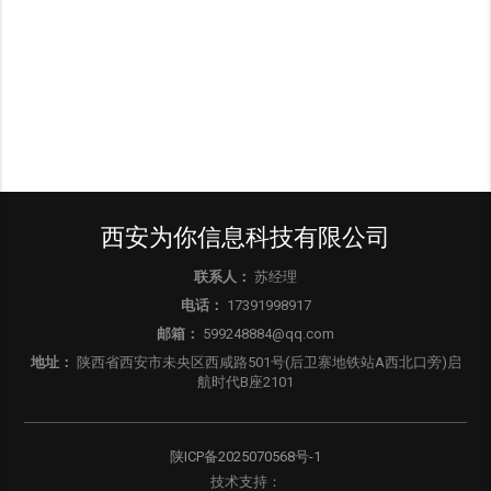
西安为你信息科技有限公司
联系人：
苏经理
电话：
17391998917
邮箱：
599248884@qq.com
地址：
陕西省西安市未央区西咸路501号(后卫寨地铁站A西北口旁)启
航时代B座2101
陕ICP备2025070568号-1
技术支持：