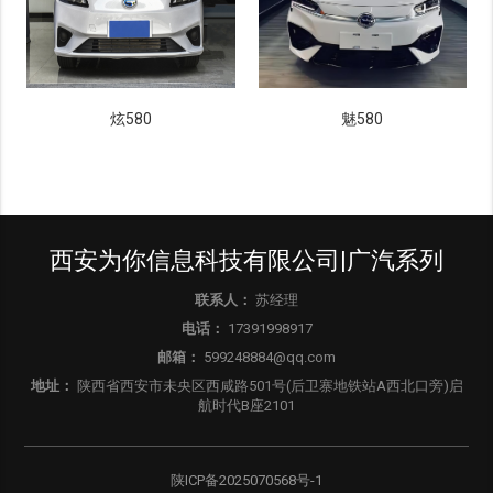
炫580
魅580
西安为你信息科技有限公司|广汽系列
联系人：
苏经理
电话：
17391998917
邮箱：
599248884@qq.com
地址：
陕西省西安市未央区西咸路501号(后卫寨地铁站A西北口旁)启
航时代B座2101
陕ICP备2025070568号-1