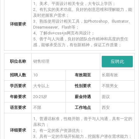
1、美术、平面设计相关专业，大专以上学历；
2、有扎实的美术功底、良好的创意思维和理解能力，能
及时把握客户需求；
3、熟练使用设计相关工具，如Photoshop、Illustrator、
详细要求
Dreamweaver、Flash等；
4、了解div+css+js网页布局设计；
5、善于与人沟通，良好的团队合作精神和高度的责任
感，能够承受压力，有创新精神，保证工作质量；
职位名称
销售经理
应聘此
岗位
招聘人数
10
有效期至
长期有效
学历要求
大专以上
性别要求
不限男女
年龄要求
20-25岁
薪金待遇
面议
语言要求
不限
工作地点
西安
1、普通话标准，性格开朗，善于与人沟通，具有一定的
亲和力；
详细要求
2、有一定的客户资源优先；
3、具有一定的市场开拓能力，挖掘客户潜在需求能力；