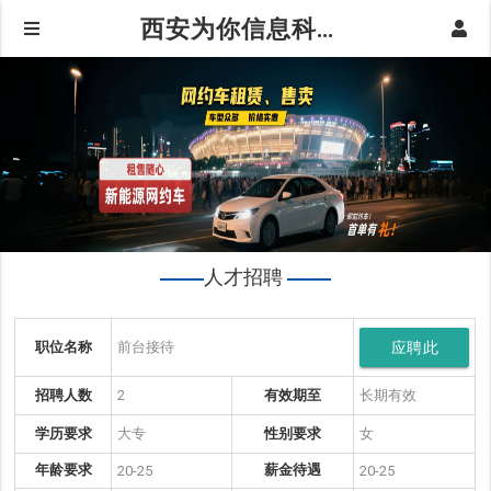
西安为你信息科技有限公司|人才招聘
人才招聘
职位名称
前台接待
应聘此
岗位
招聘人数
2
有效期至
长期有效
学历要求
大专
性别要求
女
年龄要求
薪金待遇
20-25
20-25